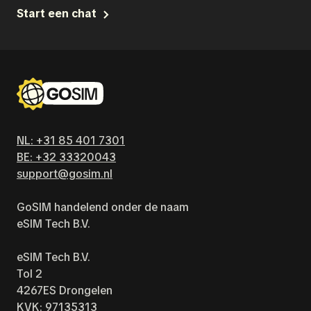
Start een chat
NL: +31 85 401 7301
BE: +32 33320043
support@gosim.nl
GoSIM handelend onder de naam
eSIM Tech B.V.
eSIM Tech B.V.
Tol 2
4267ES Drongelen
KVK: 97135313