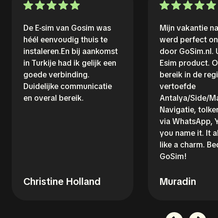
De E-sim van Gosim was
Mijn vakantie na
héél eenvoudig thuis te
werd perfect o
instaleren.En bij aankomst
door GoSim.nl. 
in Turkije had ik gelijk een
Esim product. O
goede verbinding.
bereik in de reg
Duidelijke communicatie
vertoefde
en overal bereik.
Antalya/Side/M
Navigatie, tolke
via WhatsApp, 
you name it. It 
like a charm. B
GoSim!
Christine Holland
Muradin