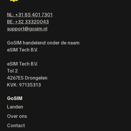
NL: +31 85 401 7301
BE: +32 33320043
support@gosim.nl
GoSIM handelend onder de naam
eSIM Tech B.V.
eSIM Tech B.V.
Tol 2
4267ES Drongelen
KVK: 97135313
GoSIM
Landen
Over ons
Contact