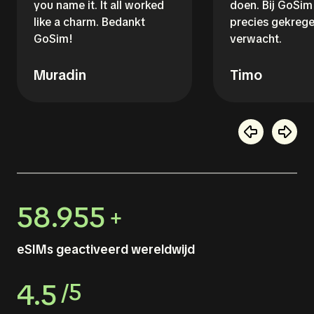
you name it. It all worked
doen. Bij GoSim 
like a charm. Bedankt
precies gekrege
GoSim!
verwacht.
Muradin
Timo
58.955
+
eSIMs geactiveerd wereldwijd
4.5
/5