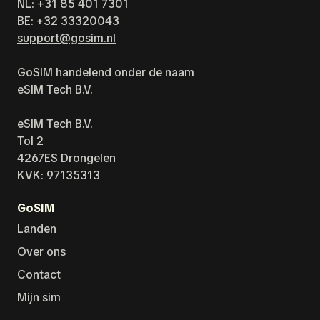
NL: +31 85 401 7301
BE: +32 33320043
support@gosim.nl
GoSIM handelend onder de naam
eSIM Tech B.V.
eSIM Tech B.V.
Tol 2
4267ES Drongelen
KVK: 97135313
GoSIM
Landen
Over ons
Contact
Mijn sim