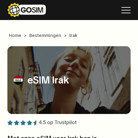
Home
>
Bestemmingen
>
Irak
eSIM Irak
4.5 op
Trustpilot