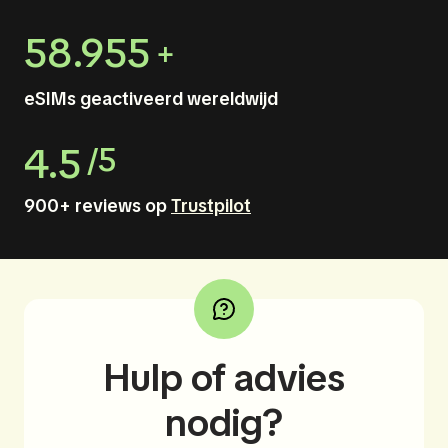
58.955
+
eSIMs geactiveerd wereldwijd
4.5
/5
900+ reviews op
Trustpilot
Hulp of advies
nodig?