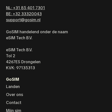
NL: +31 85 401 7301
BE: +32 33320043
support@gosim.nl
GoSIM handelend onder de naam
eSIM Tech B.V.
eSIM Tech B.V.
Tol 2
4267ES Drongelen
KVK: 97135313
GoSIM
Landen
Over ons
Contact
Mijn sim