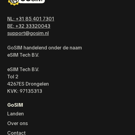
NL: +31 85 401 7301
BE: +32 33320043
support@gosim.nl
GoSIM handelend onder de naam
eSIM Tech B.V.
eSIM Tech B.V.
Tol 2
4267ES Drongelen
KVK: 97135313
GoSIM
Landen
Over ons
Contact