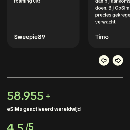
roaming uit!
dan bij aankoms
doen. Bij GoSim 
precies gekrege
verwacht.
Sweepie89
Timo
58.955
+
eSIMs geactiveerd wereldwijd
4.5
/5