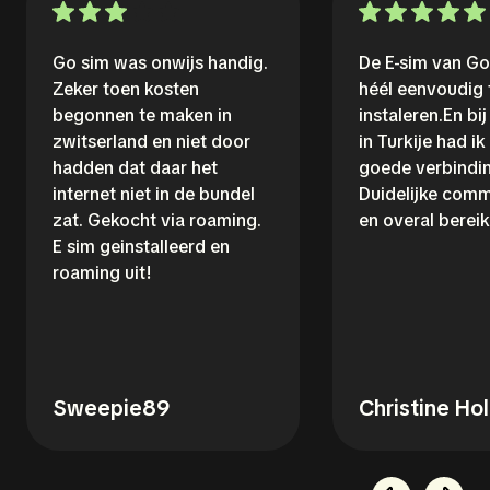
Go sim was onwijs handig.
De E-sim van G
Zeker toen kosten
héél eenvoudig 
begonnen te maken in
instaleren.En bi
zwitserland en niet door
in Turkije had ik
hadden dat daar het
goede verbindin
internet niet in de bundel
Duidelijke comm
zat. Gekocht via roaming.
en overal bereik
E sim geinstalleerd en
roaming uit!
Sweepie89
Christine Ho