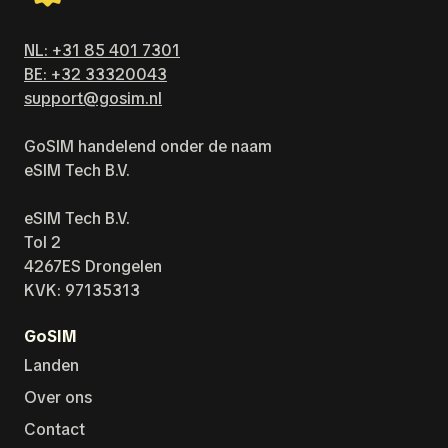
NL: +31 85 401 7301
BE: +32 33320043
support@gosim.nl
GoSIM handelend onder de naam
eSIM Tech B.V.
eSIM Tech B.V.
Tol 2
4267ES Drongelen
KVK: 97135313
GoSIM
Landen
Over ons
Contact