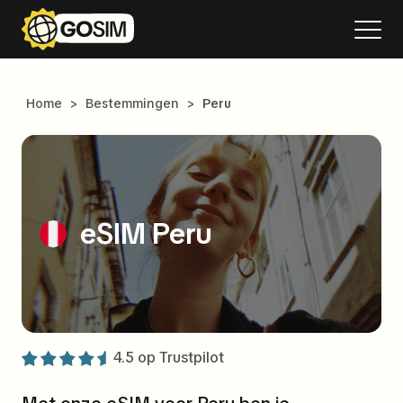
Home
>
Bestemmingen
>
Peru
eSIM Peru
4.5 op
Trustpilot