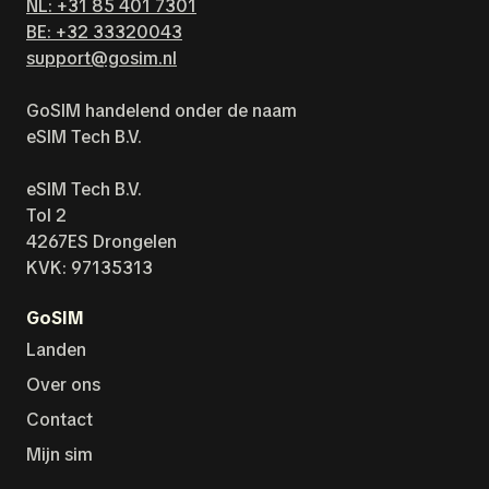
NL: +31 85 401 7301
BE: +32 33320043
support@gosim.nl
GoSIM handelend onder de naam
eSIM Tech B.V.
eSIM Tech B.V.
Tol 2
4267ES Drongelen
KVK: 97135313
GoSIM
Landen
Over ons
Contact
Mijn sim