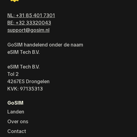
NL: +31 85 401 7301
BE: +32 33320043
support@gosim.nl
GoSIM handelend onder de naam
eSIM Tech B.V.
eSIM Tech B.V.
Tol 2
4267ES Drongelen
KVK: 97135313
GoSIM
Landen
Over ons
Contact