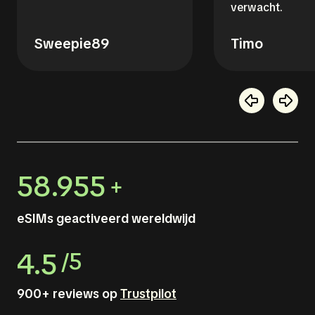
verwacht.
Sweepie89
Timo
58.955
+
eSIMs geactiveerd wereldwijd
4.5
/5
900+ reviews op
Trustpilot