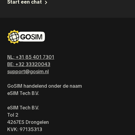
Start een chat
NL: +31 85 401 7301
BE: +32 33320043
support@gosim.nl
GoSIM handelend onder de naam
eSIM Tech B.V.
eSIM Tech B.V.
Tol 2
4267ES Drongelen
KVK: 97135313