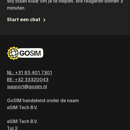
Wij staan klaar om je te helpen. We reageren binnen 3
minuten.
Start een chat
NL: +31 85 401 7301
BE: +32 33320043
support@gosim.nl
GoSIM handelend onder de naam
eSIM Tech B.V.
eSIM Tech B.V.
Tol 2