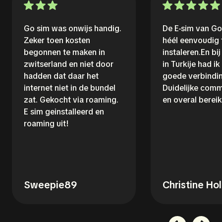
Go sim was onwijs handig.
De E-sim van G
Zeker toen kosten
héél eenvoudig 
begonnen te maken in
instaleren.En bi
zwitserland en niet door
in Turkije had ik
hadden dat daar het
goede verbindin
internet niet in de bundel
Duidelijke comm
zat. Gekocht via roaming.
en overal bereik
E sim geinstalleerd en
roaming uit!
Sweepie89
Christine Ho