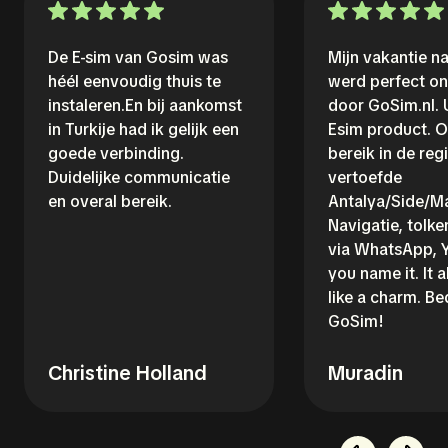
De E-sim van Gosim was
Mijn vakantie na
héél eenvoudig thuis te
werd perfect o
instaleren.En bij aankomst
door GoSim.nl. 
in Turkije had ik gelijk een
Esim product. O
goede verbinding.
bereik in de reg
Duidelijke communicatie
vertoefde
en overal bereik.
Antalya/Side/M
Navigatie, tolke
via WhatsApp, 
you name it. It 
like a charm. B
GoSim!
Christine Holland
Muradin